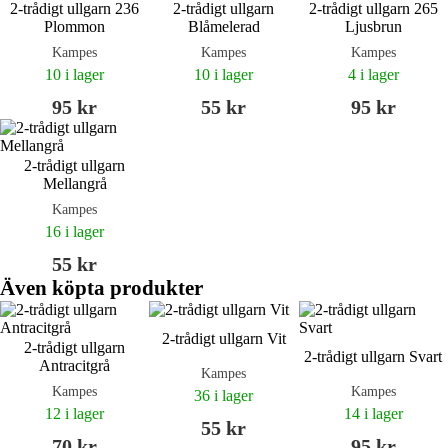
2-trådigt ullgarn 236
2-trådigt ullgarn
2-trådigt ullgarn 265
Plommon
Blåmelerad
Ljusbrun
Kampes
Kampes
Kampes
10 i lager
10 i lager
4 i lager
95 kr
55 kr
95 kr
2-trådigt ullgarn
Mellangrå
Kampes
16 i lager
55 kr
Även köpta produkter
2-trådigt ullgarn Vit
2-trådigt ullgarn
2-trådigt ullgarn Svart
Antracitgrå
Kampes
Kampes
Kampes
36 i lager
12 i lager
14 i lager
55 kr
70 kr
95 kr