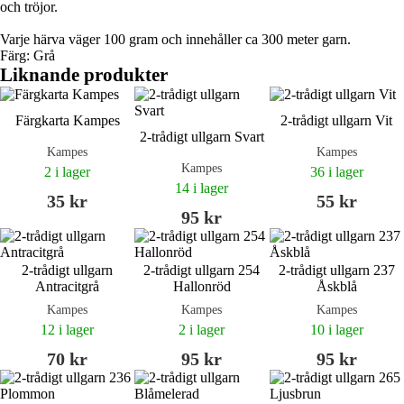
och tröjor.
Varje härva väger 100 gram och innehåller ca 300 meter garn.
Färg: Grå
Liknande produkter
Färgkarta Kampes
2-trådigt ullgarn Vit
2-trådigt ullgarn Svart
Kampes
Kampes
Kampes
2 i lager
36 i lager
14 i lager
35 kr
55 kr
95 kr
2-trådigt ullgarn
2-trådigt ullgarn 254
2-trådigt ullgarn 237
Antracitgrå
Hallonröd
Åskblå
Kampes
Kampes
Kampes
12 i lager
2 i lager
10 i lager
70 kr
95 kr
95 kr