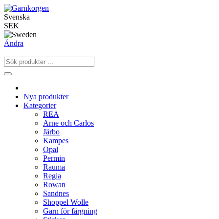
Svenska
SEK
Ändra
Nya produkter
Kategorier
REA
Arne och Carlos
Järbo
Kampes
Opal
Permin
Rauma
Regia
Rowan
Sandnes
Shoppel Wolle
Garn för färgning