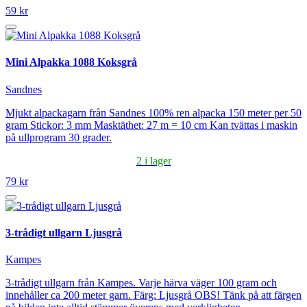
59 kr
Mini Alpakka 1088 Koksgrå
Sandnes
Mjukt alpackagarn från Sandnes 100% ren alpacka 150 meter per 50
gram Stickor: 3 mm Masktäthet: 27 m = 10 cm Kan tvättas i maskin
på ullprogram 30 grader.
2 i lager
79 kr
3-trådigt ullgarn Ljusgrå
Kampes
3-trådigt ullgarn från Kampes. Varje härva väger 100 gram och
innehåller ca 200 meter garn. Färg: Ljusgrå OBS! Tänk på att färgen