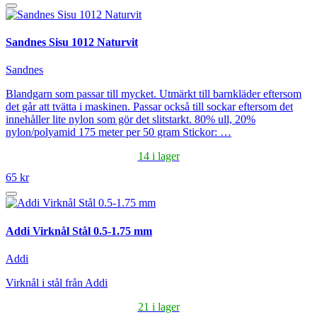
Sandnes Sisu 1012 Naturvit
Sandnes
Blandgarn som passar till mycket. Utmärkt till barnkläder eftersom
det går att tvätta i maskinen. Passar också till sockar eftersom det
innehåller lite nylon som gör det slitstarkt. 80% ull, 20%
nylon/polyamid 175 meter per 50 gram Stickor: …
14 i lager
65 kr
Addi Virknål Stål 0.5-1.75 mm
Addi
Virknål i stål från Addi
21 i lager