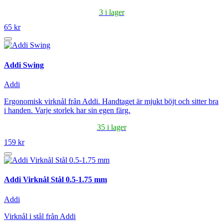
3 i lager
65 kr
Addi Swing
Addi
Ergonomisk virknål från Addi. Handtaget är mjukt böjt och sitter bra
i handen. Varje storlek har sin egen färg.
35 i lager
159 kr
Addi Virknål Stål 0.5-1.75 mm
Addi
Virknål i stål från Addi