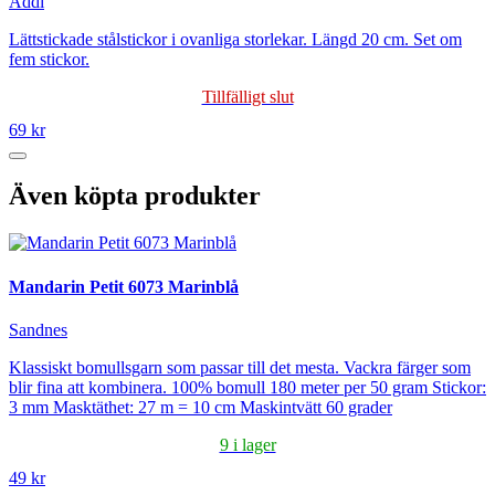
Addi
Lättstickade stålstickor i ovanliga storlekar. Längd 20 cm. Set om
fem stickor.
Tillfälligt slut
69 kr
Även köpta produkter
Mandarin Petit 6073 Marinblå
Sandnes
Klassiskt bomullsgarn som passar till det mesta. Vackra färger som
blir fina att kombinera. 100% bomull 180 meter per 50 gram Stickor:
3 mm Masktäthet: 27 m = 10 cm Maskintvätt 60 grader
9 i lager
49 kr