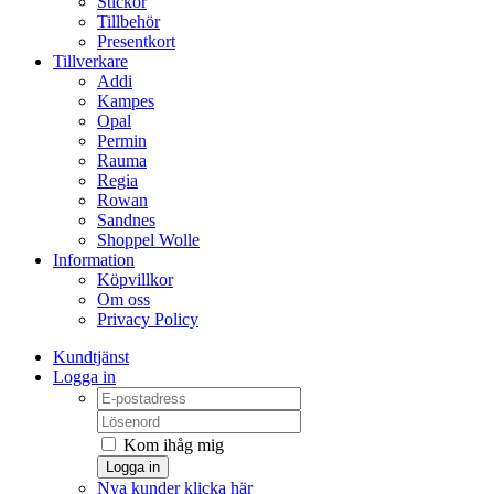
Stickor
Tillbehör
Presentkort
Tillverkare
Addi
Kampes
Opal
Permin
Rauma
Regia
Rowan
Sandnes
Shoppel Wolle
Information
Köpvillkor
Om oss
Privacy Policy
Kundtjänst
Logga in
Kom ihåg mig
Logga in
Nya kunder klicka här