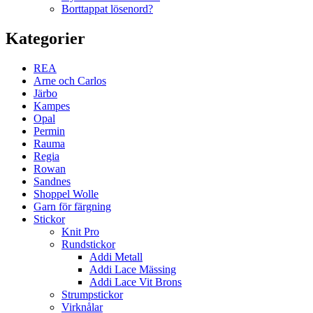
Borttappat lösenord?
Kategorier
REA
Arne och Carlos
Järbo
Kampes
Opal
Permin
Rauma
Regia
Rowan
Sandnes
Shoppel Wolle
Garn för färgning
Stickor
Knit Pro
Rundstickor
Addi Metall
Addi Lace Mässing
Addi Lace Vit Brons
Strumpstickor
Virknålar