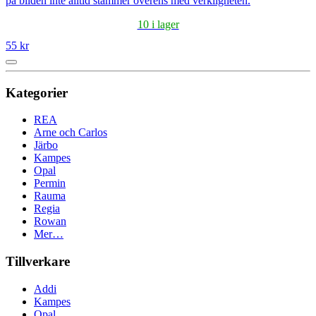
på bilden inte alltid stämmer överens med verkligheten.
10 i lager
55 kr
Kategorier
REA
Arne och Carlos
Järbo
Kampes
Opal
Permin
Rauma
Regia
Rowan
Mer…
Tillverkare
Addi
Kampes
Opal