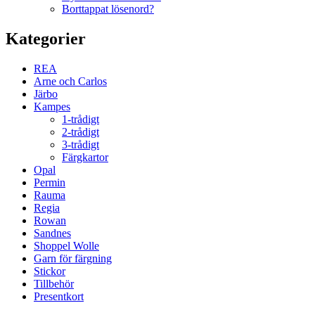
Borttappat lösenord?
Kategorier
REA
Arne och Carlos
Järbo
Kampes
1-trådigt
2-trådigt
3-trådigt
Färgkartor
Opal
Permin
Rauma
Regia
Rowan
Sandnes
Shoppel Wolle
Garn för färgning
Stickor
Tillbehör
Presentkort