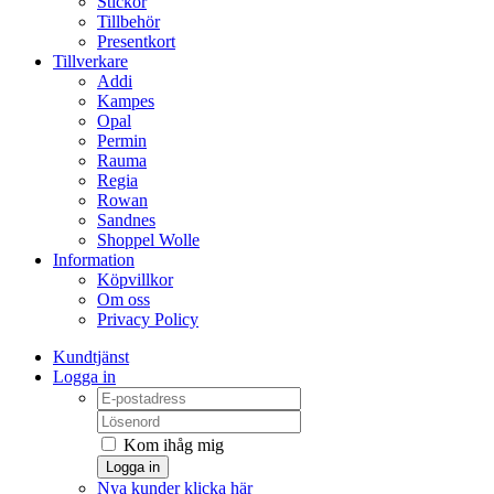
Stickor
Tillbehör
Presentkort
Tillverkare
Addi
Kampes
Opal
Permin
Rauma
Regia
Rowan
Sandnes
Shoppel Wolle
Information
Köpvillkor
Om oss
Privacy Policy
Kundtjänst
Logga in
Kom ihåg mig
Logga in
Nya kunder klicka här