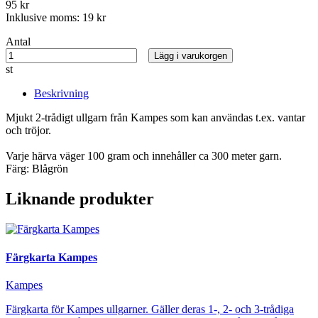
95 kr
Inklusive moms:
19 kr
Antal
Lägg i varukorgen
st
Beskrivning
Mjukt 2-trådigt ullgarn från Kampes som kan användas t.ex. vantar
och tröjor.
Varje härva väger 100 gram och innehåller ca 300 meter garn.
Färg: Blågrön
Liknande produkter
Färgkarta Kampes
Kampes
Färgkarta för Kampes ullgarner. Gäller deras 1-, 2- och 3-trådiga