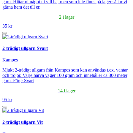
garn. Hittar ni något ni vill ha, men som inte finns på lager så tar vi
gärna hem det till er.
2 i lager
35 kr
2-trådigt ullgarn Svart
Kampes
Mjukt 2-trådigt ullgarn från Kampes som kan användas t.ex. vantar
och tröjor. Varje härva väger 100 gram och innehåller ca 300 meter
garn. Färg: Svart
14 i lager
95 kr
2-trådigt ullgarn Vit