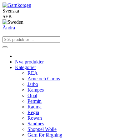
Svenska
SEK
Ändra
Nya produkter
Kategorier
REA
Arne och Carlos
Järbo
Kampes
Opal
Permin
Rauma
Regia
Rowan
Sandnes
Shoppel Wolle
Garn för färgning