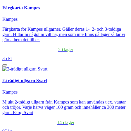
Färgkarta Kampes
Kampes
Färgkarta för Kampes ullgarner. Gäller deras 1-, 2- och 3-trådiga
garn. Hittar ni något ni vill ha, men som inte finns på lager så tar vi
gärna hem det till er.
2 i lager
35 kr
2-trådigt ullgarn Svart
Kampes
Mjukt 2-trådigt ullgarn från Kampes som kan användas t.ex. vantar
och tröjor. Varje härva väger 100 gram och innehåller ca 300 meter
garn. Färg: Svart
14 i lager