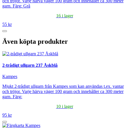
och tröjor. Varje härva väger 100 gram och innehåller ca 300 meter
garn. Färg: Grå
16 i lager
55 kr
Även köpta produkter
2-trådigt ullgarn 237 Åskblå
Kampes
Mjukt 2-trådigt ullgarn från Kampes som kan användas t.ex. vantar
och tröjor. Varje härva väger 100 gram och innehåller ca 300 meter
garn. Färg:
10 i lager
95 kr