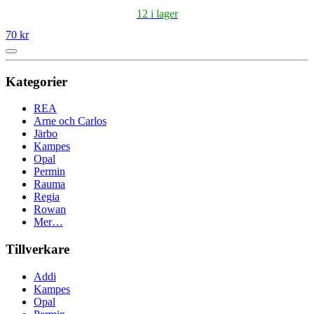
12 i lager
70 kr
Kategorier
REA
Arne och Carlos
Järbo
Kampes
Opal
Permin
Rauma
Regia
Rowan
Mer…
Tillverkare
Addi
Kampes
Opal