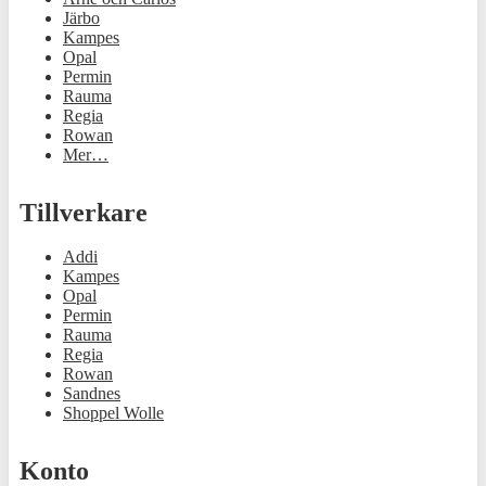
Järbo
Kampes
Opal
Permin
Rauma
Regia
Rowan
Mer…
Tillverkare
Addi
Kampes
Opal
Permin
Rauma
Regia
Rowan
Sandnes
Shoppel Wolle
Konto