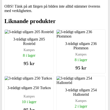
OBS! Tänk på att färgen på bilden inte alltid stämmer överens
med verkligheten.
Liknande produkter
3-trådigt ullgarn 205
Roströd
3-trådigt ullgarn 236
Plommon
Kampes
Kampes
8 i lager
8 i lager
95 kr
95 kr
3-trådigt ullgarn 250 Turkos
3-trådigt ullgarn 254
Hallonröd
Kampes
Kampes
10 i lager
2 i lager
95 kr