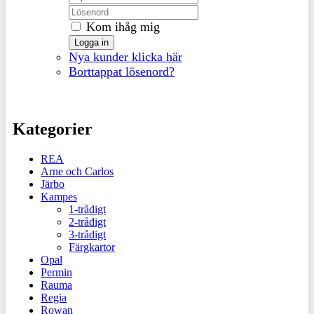
Kom ihåg mig
Logga in
Nya kunder klicka här
Borttappat lösenord?
Kategorier
REA
Arne och Carlos
Järbo
Kampes
1-trådigt
2-trådigt
3-trådigt
Färgkartor
Opal
Permin
Rauma
Regia
Rowan