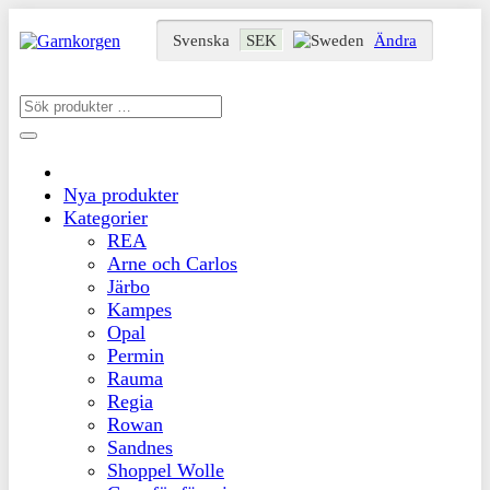
Svenska
SEK
Ändra
Nya produkter
Kategorier
REA
Arne och Carlos
Järbo
Kampes
Opal
Permin
Rauma
Regia
Rowan
Sandnes
Shoppel Wolle