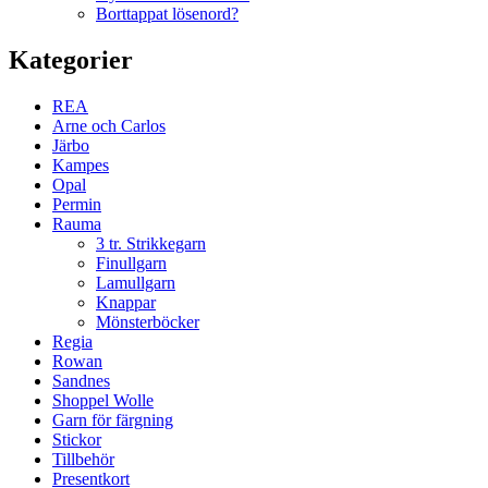
Borttappat lösenord?
Kategorier
REA
Arne och Carlos
Järbo
Kampes
Opal
Permin
Rauma
3 tr. Strikkegarn
Finullgarn
Lamullgarn
Knappar
Mönsterböcker
Regia
Rowan
Sandnes
Shoppel Wolle
Garn för färgning
Stickor
Tillbehör
Presentkort