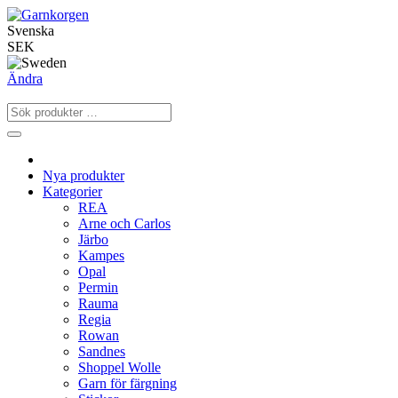
Svenska
SEK
Ändra
Nya produkter
Kategorier
REA
Arne och Carlos
Järbo
Kampes
Opal
Permin
Rauma
Regia
Rowan
Sandnes
Shoppel Wolle
Garn för färgning