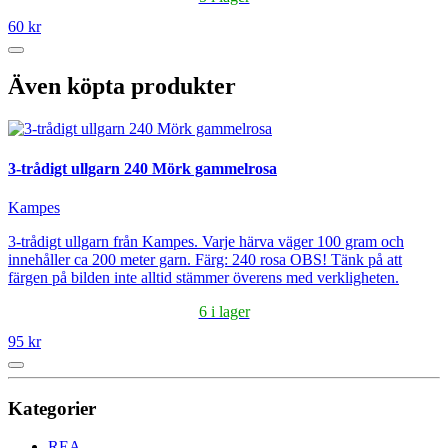
60 kr
Även köpta produkter
3-trådigt ullgarn 240 Mörk gammelrosa
Kampes
3-trådigt ullgarn från Kampes. Varje härva väger 100 gram och
innehåller ca 200 meter garn. Färg: 240 rosa OBS! Tänk på att
färgen på bilden inte alltid stämmer överens med verkligheten.
6 i lager
95 kr
Kategorier
REA