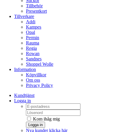
Stickor
Tillbehör
Presentkort
Tillverkare
Addi
Kampes
Opal
Permin
Rauma
Regia
Rowan
Sandnes
Shoppel Wolle
Information
Köpvillkor
Om oss
Privacy Policy
Kundtjänst
Logga in
Kom ihåg mig
Logga in
Nya kunder klicka här