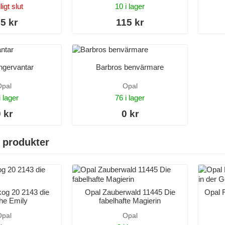
lligt slut
10 i lager
5 kr
115 kr
ingervantar
Barbros benvärmare
pal
Opal
i lager
76 i lager
 kr
0 kr
 produkter
og 20 2143 die
Opal Zauberwald 11445 Die
Opal 
che Emily
fabelhafte Magierin
pal
Opal