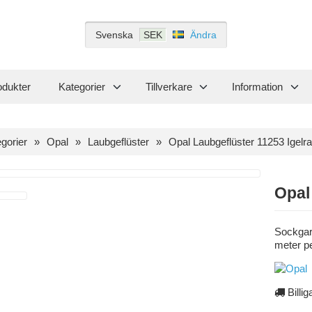
Svenska
SEK
Ändra
odukter
Kategorier
Tillverkare
Information
gorier
Opal
Laubgeflüster
Opal Laubgeflüster 11253 Igelr
Opal
Sockgar
meter p
Billig