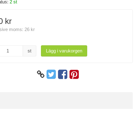
atus:
2 st
0 kr
usive moms:
26 kr
st
Lägg i varukorgen