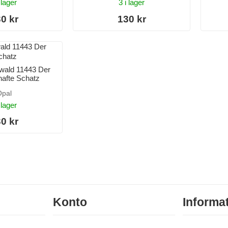
 lager
3 i lager
0 kr
130 kr
wald 11443 Der
afte Schatz
pal
 lager
0 kr
Konto
Informa