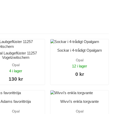
Sockar i 4-trådigt Opalgarn
l Laubgeflüster 11257
Vogelzwitschern
Opal
Opal
12 i lager
4 i lager
0 kr
130 kr
Adams favorittröja
Wivvi’s enkla torgvante
Opal
Opal