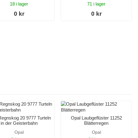
18 i lager
71 i lager
0 kr
0 kr
Regnskog 20 9777 Turteln
Opal Laubgeflüster 11252
in der Geisterbahn
Blätterregen
Opal
Opal