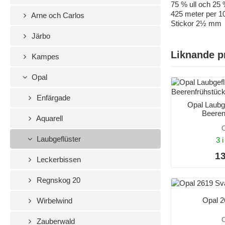
75 % ull och 25
425 meter per 1
Arne och Carlos
Stickor 2½ mm
Järbo
Liknande p
Kampes
Opal
Enfärgade
Opal Laubg
Beeren
Aquarell
O
Laubgeflüster
3 i
13
Leckerbissen
Regnskog 20
Opal 2
Wirbelwind
O
Zauberwald