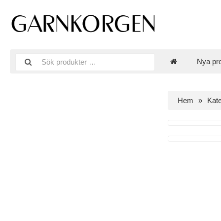
Nya pr
Hem
Kate