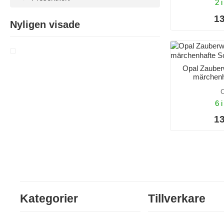
2 i
13
Nyligen visade
Opal Zauber
märchenh
O
6 i
13
Kategorier
Tillverkare