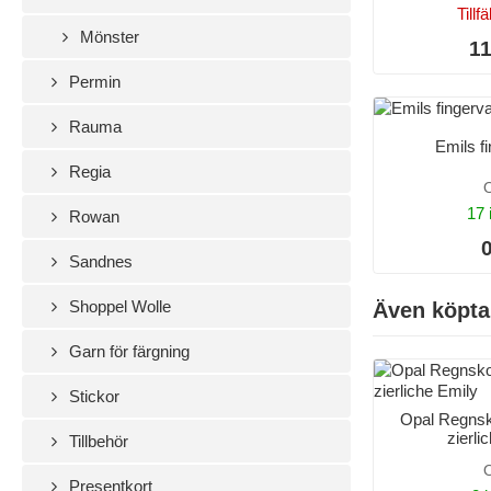
Tillfä
Mönster
11
Permin
Rauma
Emils f
Regia
O
17 
Rowan
0
Sandnes
Shoppel Wolle
Även köpta
Garn för färgning
Stickor
Opal Regnsk
zierli
Tillbehör
O
Presentkort