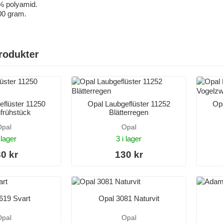
 % polyamid.
00 gram.
rodukter
eflüster 11250
Opal Laubgeflüster 11252
Opa
frühstück
Blätterregen
pal
Opal
 lager
3 i lager
0 kr
130 kr
619 Svart
Opal 3081 Naturvit
pal
Opal