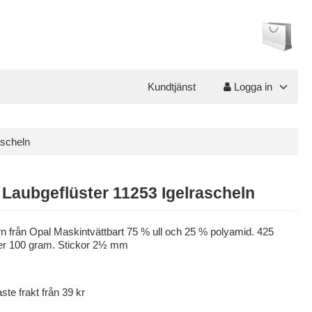
Kundtjänst
Logga in
ascheln
 Laubgeflüster 11253 Igelrascheln
n från Opal Maskintvättbart 75 % ull och 25 % polyamid. 425
er 100 gram. Stickor 2½ mm
aste frakt från 39 kr