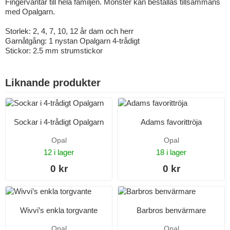
Fingervantar till hela familjen. Mönster kan beställas tillsammans
med Opalgarn.
Storlek: 2, 4, 7, 10, 12 år dam och herr
Garnåtgång: 1 nystan Opalgarn 4-trådigt
Stickor: 2.5 mm strumstickor
Liknande produkter
Sockar i 4-trådigt Opalgarn
Adams favorittröja
Opal
Opal
12 i lager
18 i lager
0 kr
0 kr
Wivvi’s enkla torgvante
Barbros benvärmare
Opal
Opal