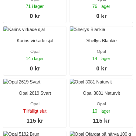
71 i lager
76 i lager
0 kr
0 kr
Karins virkade sjal
Shellys Blankie
Opal
Opal
14 i lager
14 i lager
0 kr
0 kr
Opal 2619 Svart
Opal 3081 Naturvit
Opal
Opal
Tillfälligt slut
10 i lager
115 kr
115 kr