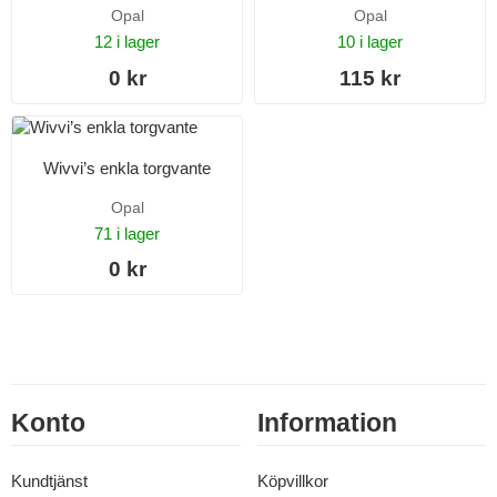
Opal
Opal
12 i lager
10 i lager
0 kr
115 kr
Wivvi’s enkla torgvante
Opal
71 i lager
0 kr
Konto
Information
Kundtjänst
Köpvillkor