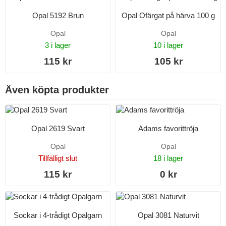
Opal 5192 Brun
Opal Ofärgat på härva 100 g
Opal
Opal
3 i lager
10 i lager
115 kr
105 kr
Även köpta produkter
Opal 2619 Svart
Adams favorittröja
Opal
Opal
Tillfälligt slut
18 i lager
115 kr
0 kr
Sockar i 4-trådigt Opalgarn
Opal 3081 Naturvit