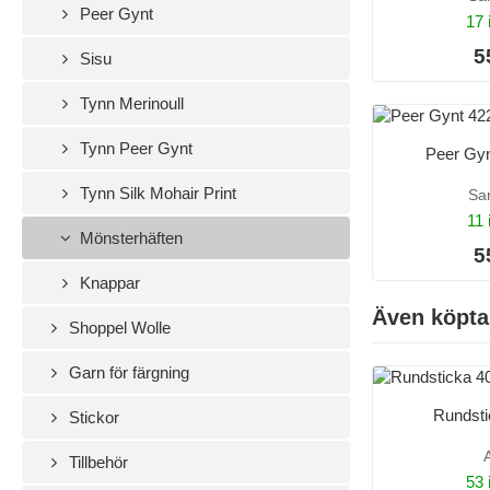
Peer Gynt
17 
5
Sisu
Tynn Merinoull
Tynn Peer Gynt
Peer Gy
Tynn Silk Mohair Print
Sa
11 
Mönsterhäften
5
Knappar
Även köpta
Shoppel Wolle
Garn för färgning
Rundst
Stickor
Tillbehör
53 