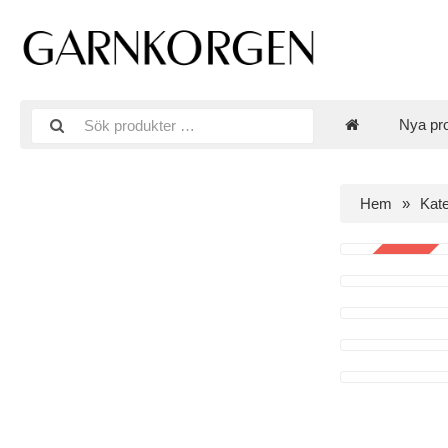
Nya pr
Hem
Kate
REA
-67%