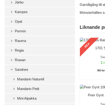
Järbo
Garnåtgång till 
Kampes
Mönsterhäften s
Opal
Liknande p
Permin
Rauma
REA
1701 
Regia
Sa
Rowan
1 i
Sandnes
90 kr
Mandarin Naturell
Mandarin Petit
Peer Gynt
Mini Alpakka
Sa