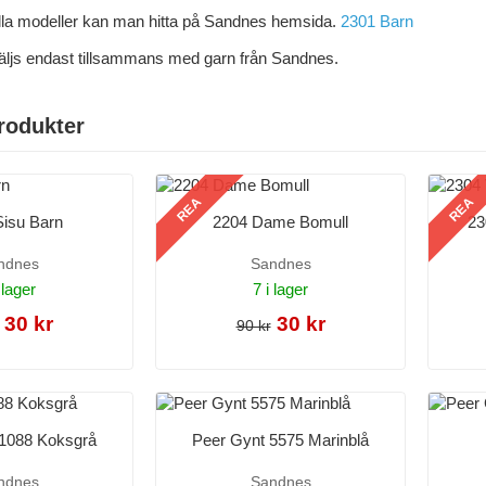
alla modeller kan man hitta på Sandnes hemsida.
2301 Barn
äljs endast tillsammans med garn från Sandnes.
rodukter
REA
REA
Sisu Barn
2204 Dame Bomull
23
ndnes
Sandnes
 lager
7 i lager
30 kr
30 kr
90 kr
 1088 Koksgrå
Peer Gynt 5575 Marinblå
ndnes
Sandnes