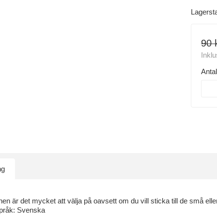
Lagerst
90 
Inkl
Antal
ng
nen är det mycket att välja på oavsett om du vill sticka till de små eller
Språk: Svenska