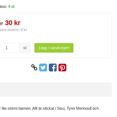
atus:
4 st
30 kr
kr
usive moms:
6 kr
st
Lägg i varukorgen
 lite större barnen. Allt är stickat i Sisu, Tynn Merinoull och