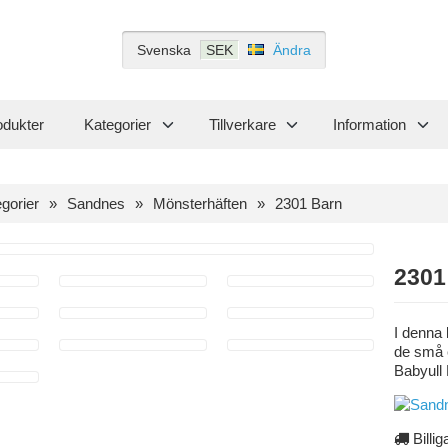
Svenska
SEK
Ändra
odukter
Kategorier
Tillverkare
Information
gorier
Sandnes
Mönsterhäften
2301 Barn
2301
I denna 
de små e
Babyull 
Billig