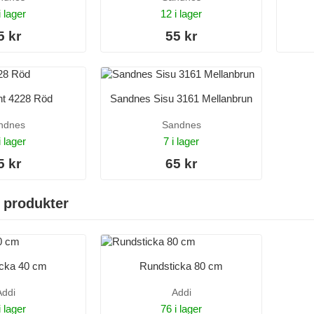
i lager
12 i lager
5 kr
55 kr
nt 4228 Röd
Sandnes Sisu 3161 Mellanbrun
ndnes
Sandnes
i lager
7 i lager
5 kr
65 kr
 produkter
icka 40 cm
Rundsticka 80 cm
Addi
Addi
i lager
76 i lager