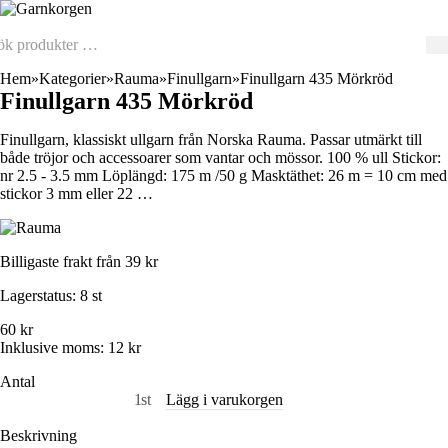
Hem
Kategorier
Rauma
Finullgarn
Finullgarn 435 Mörkröd
Finullgarn 435 Mörkröd
Finullgarn, klassiskt ullgarn från Norska Rauma. Passar utmärkt till
både tröjor och accessoarer som vantar och mössor. 100 % ull Stickor:
nr 2.5 - 3.5 mm Löplängd: 175 m /50 g Masktäthet: 26 m = 10 cm med
stickor 3 mm eller 22 …
Billigaste frakt från 39 kr
Lagerstatus:
8 st
60 kr
Inklusive moms:
12 kr
Antal
st
Lägg i varukorgen
Beskrivning