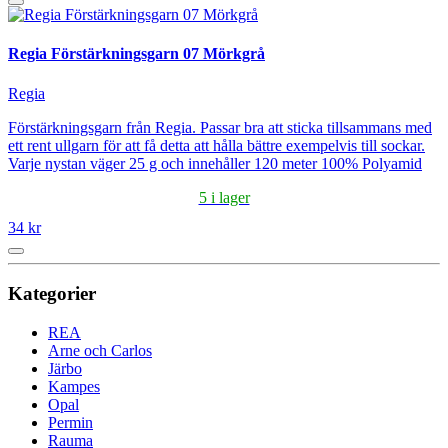
Regia Förstärkningsgarn 07 Mörkgrå
Regia
Förstärkningsgarn från Regia. Passar bra att sticka tillsammans med
ett rent ullgarn för att få detta att hålla bättre exempelvis till sockar.
Varje nystan väger 25 g och innehåller 120 meter 100% Polyamid
5 i lager
34 kr
Kategorier
REA
Arne och Carlos
Järbo
Kampes
Opal
Permin
Rauma