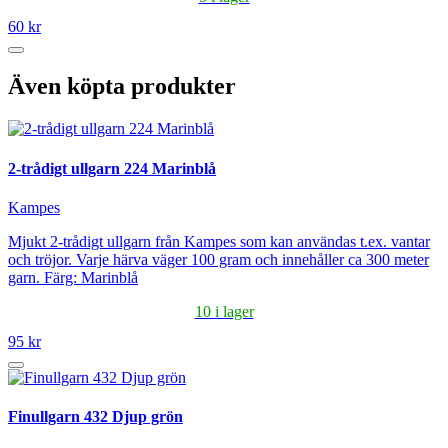
60 kr
Även köpta produkter
2-trådigt ullgarn 224 Marinblå
Kampes
Mjukt 2-trådigt ullgarn från Kampes som kan användas t.ex. vantar
och tröjor. Varje härva väger 100 gram och innehåller ca 300 meter
garn. Färg: Marinblå
10 i lager
95 kr
Finullgarn 432 Djup grön