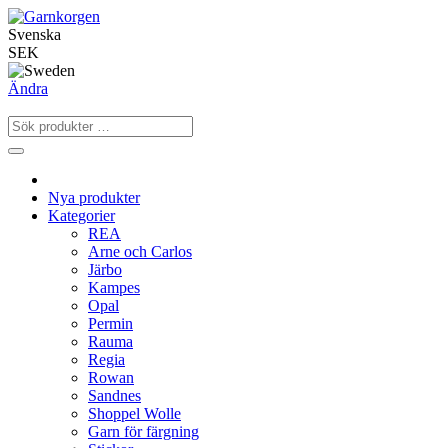
Svenska
SEK
Ändra
Nya produkter
Kategorier
REA
Arne och Carlos
Järbo
Kampes
Opal
Permin
Rauma
Regia
Rowan
Sandnes
Shoppel Wolle
Garn för färgning