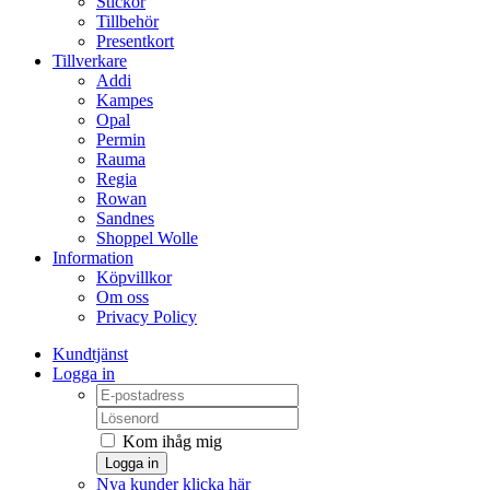
Stickor
Tillbehör
Presentkort
Tillverkare
Addi
Kampes
Opal
Permin
Rauma
Regia
Rowan
Sandnes
Shoppel Wolle
Information
Köpvillkor
Om oss
Privacy Policy
Kundtjänst
Logga in
Kom ihåg mig
Logga in
Nya kunder klicka här