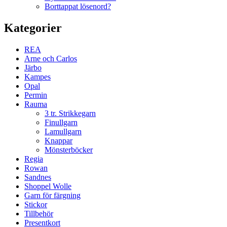
Borttappat lösenord?
Kategorier
REA
Arne och Carlos
Järbo
Kampes
Opal
Permin
Rauma
3 tr. Strikkegarn
Finullgarn
Lamullgarn
Knappar
Mönsterböcker
Regia
Rowan
Sandnes
Shoppel Wolle
Garn för färgning
Stickor
Tillbehör
Presentkort