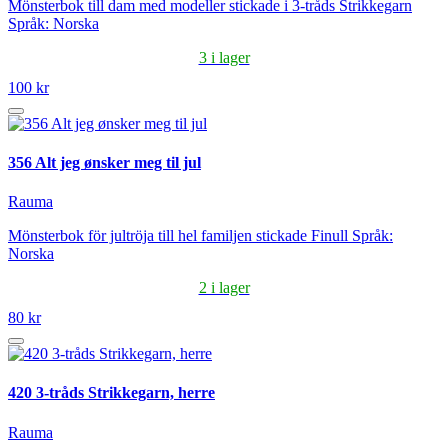
Mönsterbok till dam med modeller stickade i 3-tråds Strikkegarn
Språk: Norska
3 i lager
100 kr
356 Alt jeg ønsker meg til jul
Rauma
Mönsterbok för jultröja till hel familjen stickade Finull Språk:
Norska
2 i lager
80 kr
420 3-tråds Strikkegarn, herre
Rauma