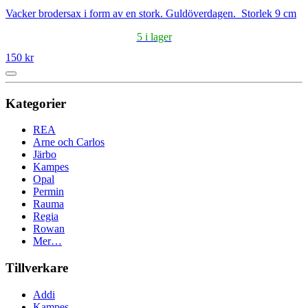
Vacker brodersax i form av en stork. Guldöverdagen. Storlek 9 cm
5 i lager
150 kr
Kategorier
REA
Arne och Carlos
Järbo
Kampes
Opal
Permin
Rauma
Regia
Rowan
Mer…
Tillverkare
Addi
Kampes