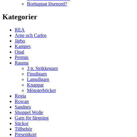
Borttappat lösenord?
Kategorier
REA
Arne och Carlos
Järbo
Kampes
Opal
Permin
Rauma
3 tr. Strikkegarn
Finullgarn
Lamullgarn
Knappar
Mönsterböcker
Regia
Rowan
Sandnes
Shoppel Wolle
Garn för färgning
Stickor
Tillbehör
Presentkort