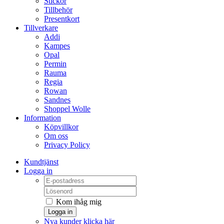
Stickor
Tillbehör
Presentkort
Tillverkare
Addi
Kampes
Opal
Permin
Rauma
Regia
Rowan
Sandnes
Shoppel Wolle
Information
Köpvillkor
Om oss
Privacy Policy
Kundtjänst
Logga in
Kom ihåg mig
Logga in
Nya kunder klicka här