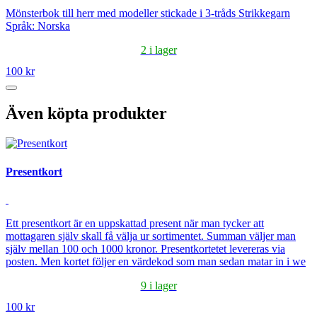
Mönsterbok till herr med modeller stickade i 3-tråds Strikkegarn
Språk: Norska
2 i lager
100 kr
Även köpta produkter
Presentkort
Ett presentkort är en uppskattad present när man tycker att
mottagaren själv skall få välja ur sortimentet. Summan väljer man
själv mellan 100 och 1000 kronor. Presentkortetet levereras via
posten. Men kortet följer en värdekod som man sedan matar in i we
9 i lager
100 kr