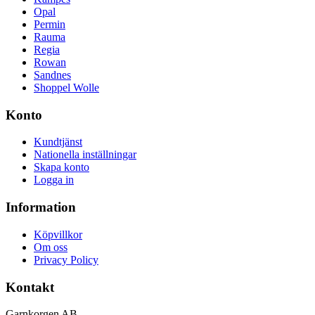
Opal
Permin
Rauma
Regia
Rowan
Sandnes
Shoppel Wolle
Konto
Kundtjänst
Nationella inställningar
Skapa konto
Logga in
Information
Köpvillkor
Om oss
Privacy Policy
Kontakt
Garnkorgen AB