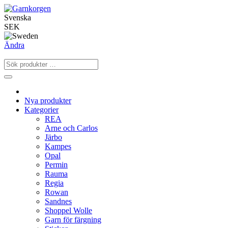
Svenska
SEK
Ändra
Nya produkter
Kategorier
REA
Arne och Carlos
Järbo
Kampes
Opal
Permin
Rauma
Regia
Rowan
Sandnes
Shoppel Wolle
Garn för färgning