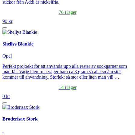
stickor från Addi är nickelfria.
76 i lager
90 kr
Shellys Blankie
Opal
Perfekt projoekt för att använda upp alla rester av sockgarner som
man får. Varje liten ruta väger bara ca 3 gram så alla små rester
kommer till användning. Storlek: så stor eller liten man vill …
14 i lager
0 kr
Broderisax Stork