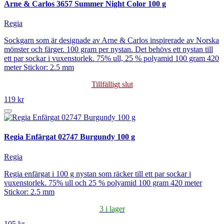
Arne & Carlos 3657 Summer Night Color 100 g
Regia
Sockgarn som är designade av Arne & Carlos inspirerade av Norska
mönster och färger. 100 gram per nystan. Det behövs ett nystan till
ett par sockar i vuxenstorlek. 75% ull, 25 % polyamid 100 gram 420
meter Stickor: 2.5 mm
Tillfälligt slut
119 kr
Regia Enfärgat 02747 Burgundy 100 g
Regia
Regia enfärgat i 100 g nystan som räcker till ett par sockar i
vuxenstorlek. 75% ull och 25 % polyamid 100 gram 420 meter
Stickor: 2.5 mm
3 i lager
105 kr