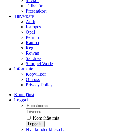
Stickor
Tillbehör
Presentkort
Tillverkare
Addi
Kampes
Opal
Permin
Rauma
Regia
Rowan
Sandnes
Shoppel Wolle
Information
Köpvillkor
Om oss
Privacy Policy
Kundtjänst
Logga in
Kom ihåg mig
Logga in
Nya kunder klicka här