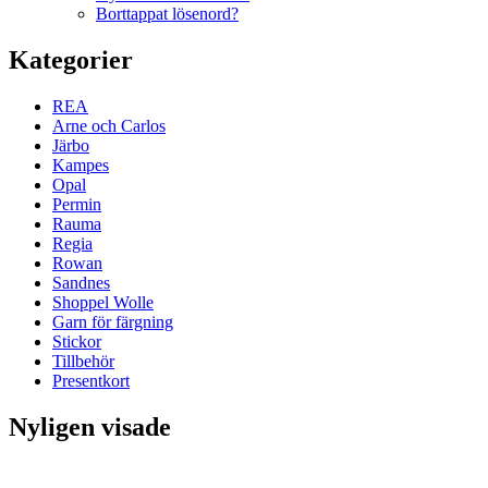
Borttappat lösenord?
Kategorier
REA
Arne och Carlos
Järbo
Kampes
Opal
Permin
Rauma
Regia
Rowan
Sandnes
Shoppel Wolle
Garn för färgning
Stickor
Tillbehör
Presentkort
Nyligen visade