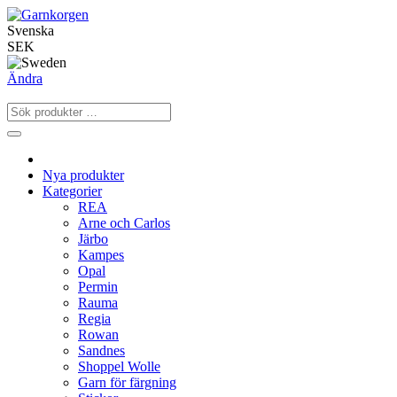
Svenska
SEK
Ändra
Nya produkter
Kategorier
REA
Arne och Carlos
Järbo
Kampes
Opal
Permin
Rauma
Regia
Rowan
Sandnes
Shoppel Wolle
Garn för färgning