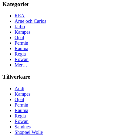
Kategorier
REA
Arne och Carlos
Järbo
Kampes
Opal
Permin
Rauma
Regia
Rowan
Mer…
Tillverkare
Addi
Kampes
Opal
Permin
Rauma
Regia
Rowan
Sandnes
Shoppel Wolle