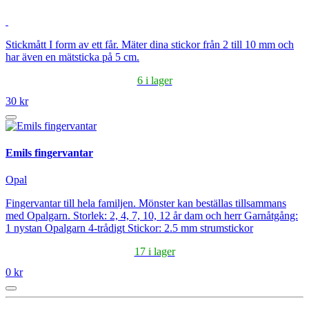
Stickmått I form av ett får. Mäter dina stickor från 2 till 10 mm och
har även en mätsticka på 5 cm.
6 i lager
30 kr
Emils fingervantar
Opal
Fingervantar till hela familjen. Mönster kan beställas tillsammans
med Opalgarn. Storlek: 2, 4, 7, 10, 12 år dam och herr Garnåtgång:
1 nystan Opalgarn 4-trådigt Stickor: 2.5 mm strumstickor
17 i lager
0 kr