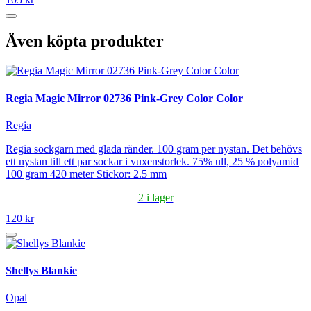
Även köpta produkter
Regia Magic Mirror 02736 Pink-Grey Color Color
Regia
Regia sockgarn med glada ränder. 100 gram per nystan. Det behövs
ett nystan till ett par sockar i vuxenstorlek. 75% ull, 25 % polyamid
100 gram 420 meter Stickor: 2.5 mm
2 i lager
120 kr
Shellys Blankie
Opal