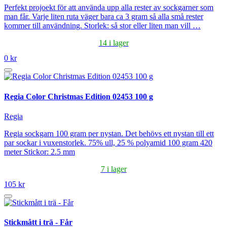
Perfekt projoekt för att använda upp alla rester av sockgarner som
man får. Varje liten ruta väger bara ca 3 gram så alla små rester
kommer till användning. Storlek: så stor eller liten man vill …
14 i lager
0 kr
Regia Color Christmas Edition 02453 100 g
Regia
Regia sockgarn 100 gram per nystan. Det behövs ett nystan till ett
par sockar i vuxenstorlek. 75% ull, 25 % polyamid 100 gram 420
meter Stickor: 2.5 mm
7 i lager
105 kr
Stickmått i trä - Får