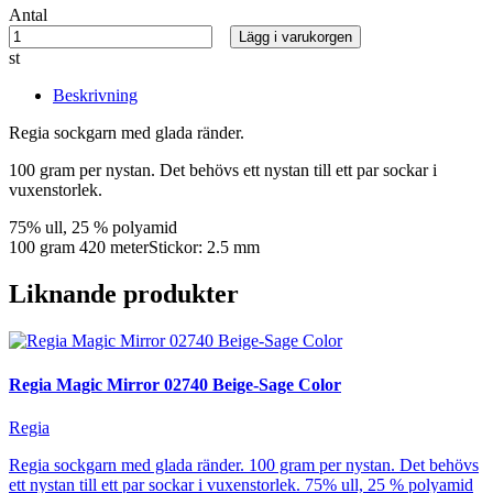
Antal
Lägg i varukorgen
st
Beskrivning
Regia sockgarn med glada ränder.
100 gram per nystan. Det behövs ett nystan till ett par sockar i
vuxenstorlek.
75% ull, 25 % polyamid
100 gram 420 meterStickor: 2.5 mm
Liknande produkter
Regia Magic Mirror 02740 Beige-Sage Color
Regia
Regia sockgarn med glada ränder. 100 gram per nystan. Det behövs
ett nystan till ett par sockar i vuxenstorlek. 75% ull, 25 % polyamid