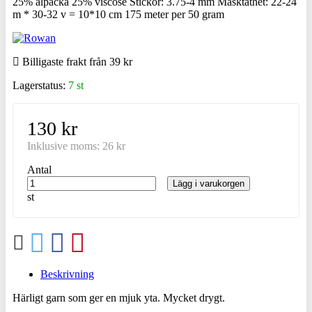
25% alpacka 25% viscose Stickor: 3.75-4 mm Masktäthet: 22-24
m * 30-32 v = 10*10 cm 175 meter per 50 gram
Billigaste frakt från 39 kr
Lagerstatus:
7 st
130 kr
Inklusive moms:
26 kr
Antal
Lägg i varukorgen
st
Beskrivning
Härligt garn som ger en mjuk yta. Mycket drygt.