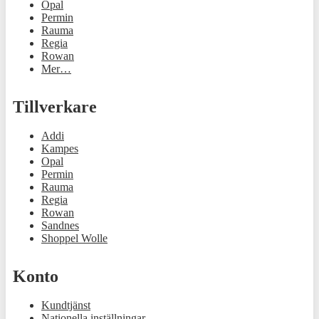
Opal
Permin
Rauma
Regia
Rowan
Mer…
Tillverkare
Addi
Kampes
Opal
Permin
Rauma
Regia
Rowan
Sandnes
Shoppel Wolle
Konto
Kundtjänst
Nationella inställningar