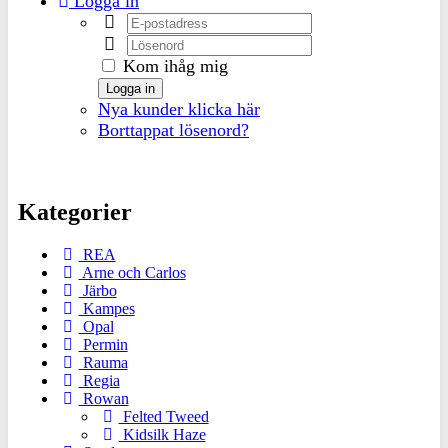
Logga in
Kom ihåg mig
Logga in
Nya kunder klicka här
Borttappat lösenord?
Kategorier
REA
Arne och Carlos
Järbo
Kampes
Opal
Permin
Rauma
Regia
Rowan
Felted Tweed
Kidsilk Haze