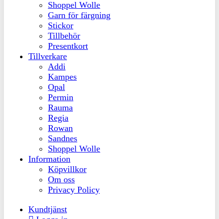
Shoppel Wolle
Garn för färgning
Stickor
Tillbehör
Presentkort
Tillverkare
Addi
Kampes
Opal
Permin
Rauma
Regia
Rowan
Sandnes
Shoppel Wolle
Information
Köpvillkor
Om oss
Privacy Policy
Kundtjänst