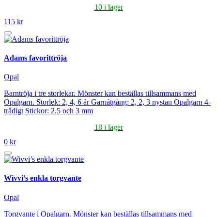
10 i lager
115 kr
Adams favorittröja
Opal
Barntröja i tre storlekar. Mönster kan beställas tillsammans med
Opalgarn. Storlek: 2, 4, 6 år Garnåtgång: 2, 2, 3 nystan Opalgarn 4-
trådigt Stickor: 2.5 och 3 mm
18 i lager
0 kr
Wivvi’s enkla torgvante
Opal
Torgvante i Opalgarn. Mönster kan beställas tillsammans med