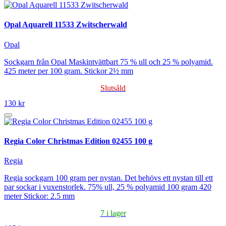
Opal Aquarell 11533 Zwitscherwald
Opal
Sockgarn från Opal Maskintvättbart 75 % ull och 25 % polyamid.
425 meter per 100 gram. Stickor 2½ mm
Slutsåld
130 kr
Regia Color Christmas Edition 02455 100 g
Regia
Regia sockgarn 100 gram per nystan. Det behövs ett nystan till ett
par sockar i vuxenstorlek. 75% ull, 25 % polyamid 100 gram 420
meter Stickor: 2.5 mm
7 i lager