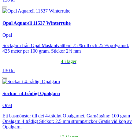
Opal Aquarell 11537 Winterruhe
Opal
Sockgarn från Opal Maskintvättbart 75 % ull och 25 % polyamid.
425 meter per 100 gram. Stickor 2½ mm
4 i lager
130 kr
Sockar i 4-trådigt Opalgarn
Opal
Ett basmönster till det 4-trådigt Opalgarnet. Garnåtgång: 100 gram
Opalgarn 4-trådigt Stickor: 2.5 mm strumpstickor Gratis vid köp av
Opalgarn.