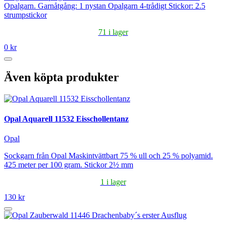
Opalgarn. Garnåtgång: 1 nystan Opalgarn 4-trådigt Stickor: 2.5
strumpstickor
71 i lager
0 kr
Även köpta produkter
Opal Aquarell 11532 Eisschollentanz
Opal
Sockgarn från Opal Maskintvättbart 75 % ull och 25 % polyamid.
425 meter per 100 gram. Stickor 2½ mm
1 i lager
130 kr