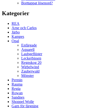
Borttappat lösenord?
Kategorier
REA
Arne och Carlos
Järbo
Kampes
Opal
Enfärgade
Aquarell
Laubgeflüster
Leckerbissen
Regnskog 20
Wirbelwind
Zauberwald
Mönster
Permin
Rauma
Regia
Rowan
Sandnes
Shoppel Wolle
Garn för färgning