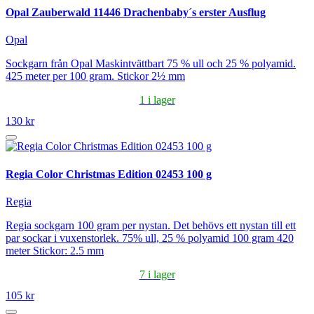
Opal Zauberwald 11446 Drachenbaby´s erster Ausflug
Opal
Sockgarn från Opal Maskintvättbart 75 % ull och 25 % polyamid.
425 meter per 100 gram. Stickor 2½ mm
1 i lager
130 kr
Regia Color Christmas Edition 02453 100 g
Regia
Regia sockgarn 100 gram per nystan. Det behövs ett nystan till ett
par sockar i vuxenstorlek. 75% ull, 25 % polyamid 100 gram 420
meter Stickor: 2.5 mm
7 i lager
105 kr