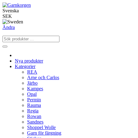
Svenska
SEK
Ändra
Nya produkter
Kategorier
REA
Arne och Carlos
Järbo
Kampes
Opal
Permin
Rauma
Regia
Rowan
Sandnes
Shoppel Wolle
Garn för färgning