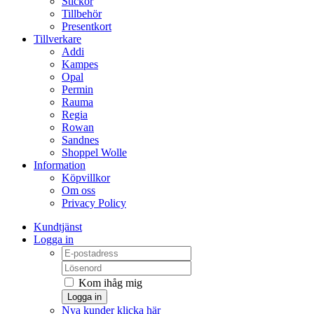
Stickor
Tillbehör
Presentkort
Tillverkare
Addi
Kampes
Opal
Permin
Rauma
Regia
Rowan
Sandnes
Shoppel Wolle
Information
Köpvillkor
Om oss
Privacy Policy
Kundtjänst
Logga in
Kom ihåg mig
Logga in
Nya kunder klicka här