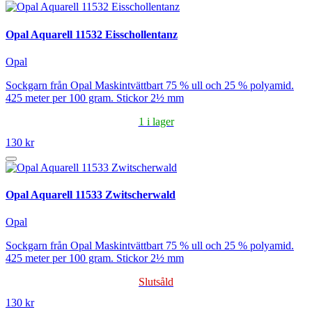
Opal Aquarell 11532 Eisschollentanz
Opal
Sockgarn från Opal Maskintvättbart 75 % ull och 25 % polyamid.
425 meter per 100 gram. Stickor 2½ mm
1 i lager
130 kr
Opal Aquarell 11533 Zwitscherwald
Opal
Sockgarn från Opal Maskintvättbart 75 % ull och 25 % polyamid.
425 meter per 100 gram. Stickor 2½ mm
Slutsåld
130 kr