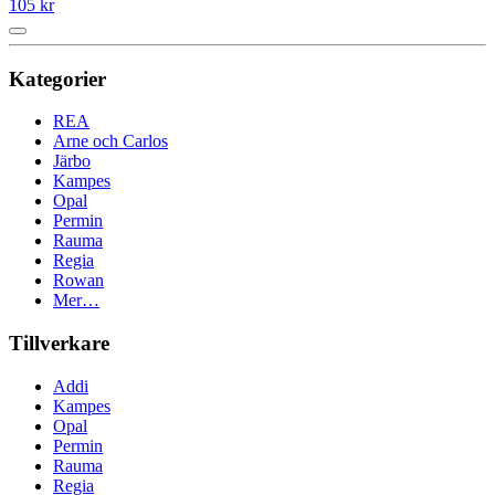
105 kr
Kategorier
REA
Arne och Carlos
Järbo
Kampes
Opal
Permin
Rauma
Regia
Rowan
Mer…
Tillverkare
Addi
Kampes
Opal
Permin
Rauma
Regia