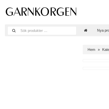
Nya pr
Hem
Kate