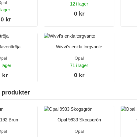
pal
12 i lager
 lager
0 kr
0 kr
avorittröja
Wivvi’s enkla torgvante
pal
Opal
i lager
71 i lager
 kr
0 kr
 produkter
5192 Brun
Opal 9933 Skogsgrön
pal
Opal