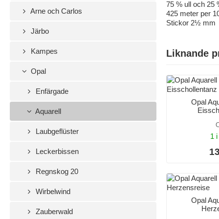
75 % ull och 25
Arne och Carlos
425 meter per 1
Stickor 2½ mm
Järbo
Kampes
Liknande p
Opal
Enfärgade
Opal Aqu
Eissch
Aquarell
O
Laubgeflüster
1 i
13
Leckerbissen
Regnskog 20
Wirbelwind
Opal Aqu
Herz
Zauberwald