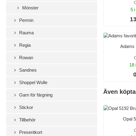
O
Mönster
5 i
13
Permin
Rauma
Regia
Adams f
Rowan
O
18 
Sandnes
0
Shoppel Wolle
Även köpta
Garn för färgning
Stickor
Opal 
Tillbehör
O
Presentkort