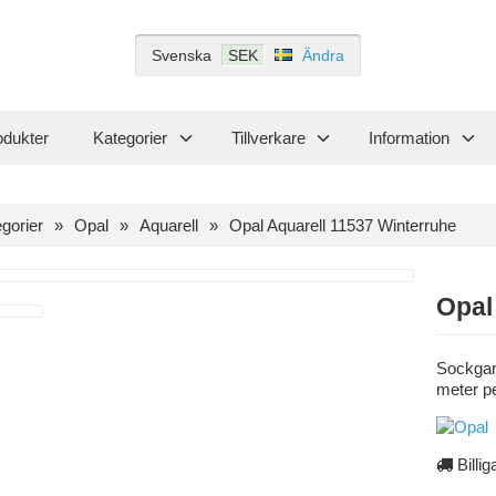
Svenska
SEK
Ändra
odukter
Kategorier
Tillverkare
Information
gorier
Opal
Aquarell
Opal Aquarell 11537 Winterruhe
Opal
Sockgar
meter p
Billig