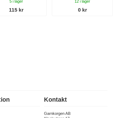
5 i lager
12 i lager
115 kr
0 kr
tion
Kontakt
Garnkorgen AB