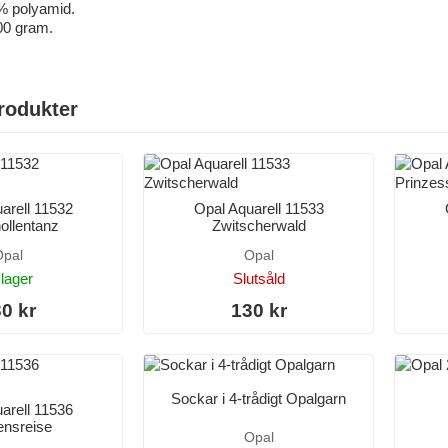
 % polyamid.
00 gram.
rodukter
arell 11532
Opal Aquarell 11533
ollentanz
Zwitscherwald
pal
Opal
 lager
Slutsåld
0 kr
130 kr
Sockar i 4-trådigt Opalgarn
arell 11536
ensreise
Opal