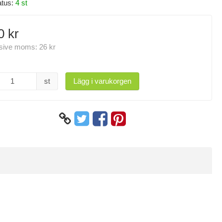
atus:
4 st
0 kr
usive moms:
26 kr
st
Lägg i varukorgen