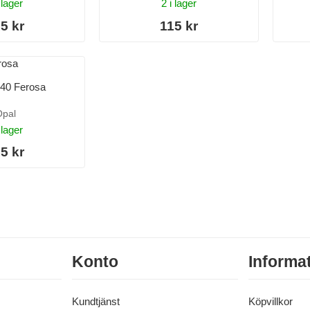
 lager
2 i lager
5 kr
115 kr
940 Ferosa
pal
 lager
5 kr
Konto
Informa
Kundtjänst
Köpvillkor