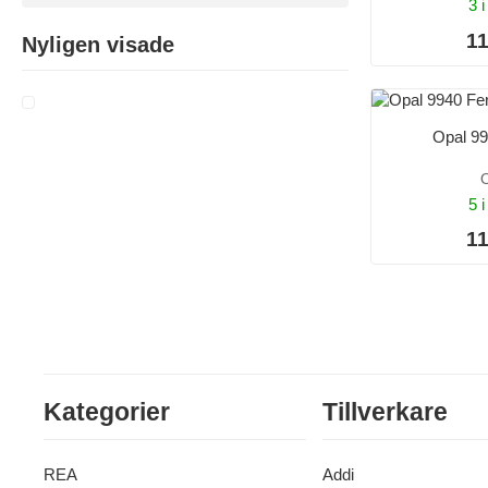
3 i
11
Nyligen visade
Opal 9
O
5 i
11
Kategorier
Tillverkare
REA
Addi