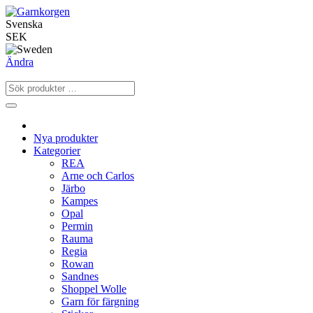
Svenska
SEK
Ändra
Nya produkter
Kategorier
REA
Arne och Carlos
Järbo
Kampes
Opal
Permin
Rauma
Regia
Rowan
Sandnes
Shoppel Wolle
Garn för färgning