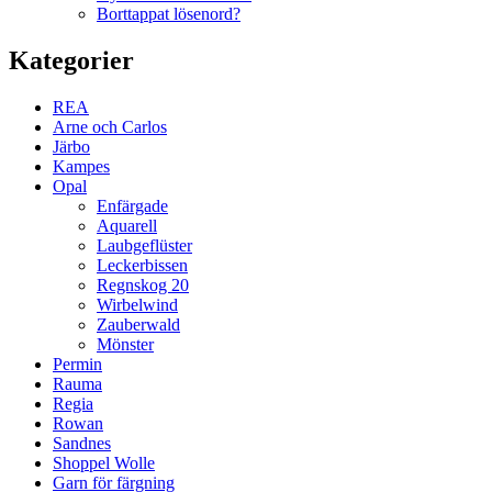
Borttappat lösenord?
Kategorier
REA
Arne och Carlos
Järbo
Kampes
Opal
Enfärgade
Aquarell
Laubgeflüster
Leckerbissen
Regnskog 20
Wirbelwind
Zauberwald
Mönster
Permin
Rauma
Regia
Rowan
Sandnes
Shoppel Wolle
Garn för färgning