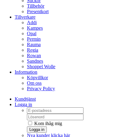
Stickor
Tillbehör
Presentkort
Tillverkare
Addi
Kampes
Opal
Permin
Rauma
Regia
Rowan
Sandnes
Shoppel Wolle
Information
Köpvillkor
Om oss
Privacy Policy
Kundtjänst
Logga in
Kom ihåg mig
Logga in
Nya kunder klicka här