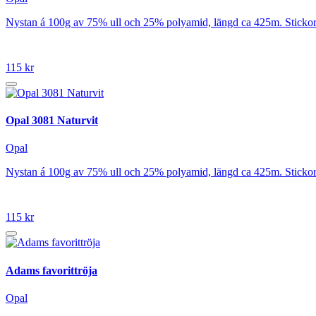
Nystan á 100g av 75% ull och 25% polyamid, längd ca 425m. Stickor
115 kr
Opal 3081 Naturvit
Opal
Nystan á 100g av 75% ull och 25% polyamid, längd ca 425m. Stickor
115 kr
Adams favorittröja
Opal