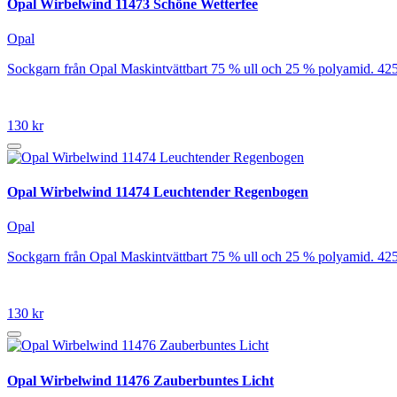
Opal Wirbelwind 11473 Schöne Wetterfee
Opal
Sockgarn från Opal Maskintvättbart 75 % ull och 25 % polyamid. 42
130 kr
Opal Wirbelwind 11474 Leuchtender Regenbogen
Opal
Sockgarn från Opal Maskintvättbart 75 % ull och 25 % polyamid. 42
130 kr
Opal Wirbelwind 11476 Zauberbuntes Licht