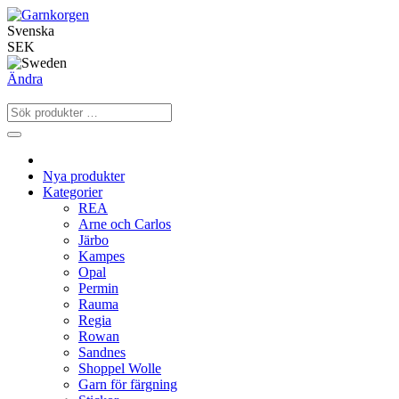
Svenska
SEK
Ändra
Nya produkter
Kategorier
REA
Arne och Carlos
Järbo
Kampes
Opal
Permin
Rauma
Regia
Rowan
Sandnes
Shoppel Wolle
Garn för färgning