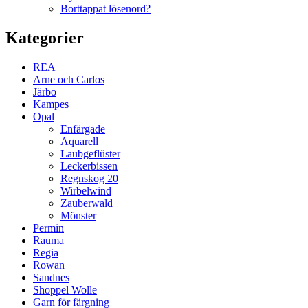
Borttappat lösenord?
Kategorier
REA
Arne och Carlos
Järbo
Kampes
Opal
Enfärgade
Aquarell
Laubgeflüster
Leckerbissen
Regnskog 20
Wirbelwind
Zauberwald
Mönster
Permin
Rauma
Regia
Rowan
Sandnes
Shoppel Wolle
Garn för färgning