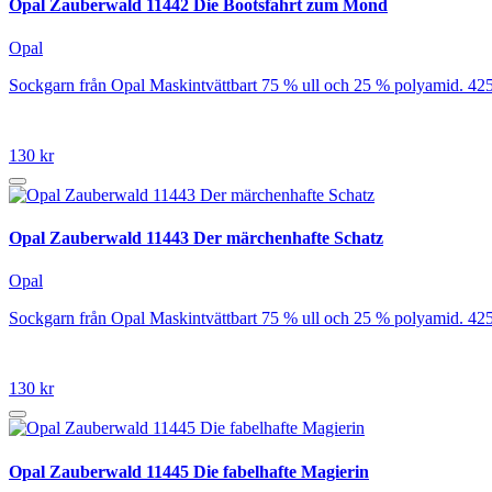
Opal Zauberwald 11442 Die Bootsfahrt zum Mond
Opal
Sockgarn från Opal Maskintvättbart 75 % ull och 25 % polyamid. 42
130 kr
Opal Zauberwald 11443 Der märchenhafte Schatz
Opal
Sockgarn från Opal Maskintvättbart 75 % ull och 25 % polyamid. 42
130 kr
Opal Zauberwald 11445 Die fabelhafte Magierin