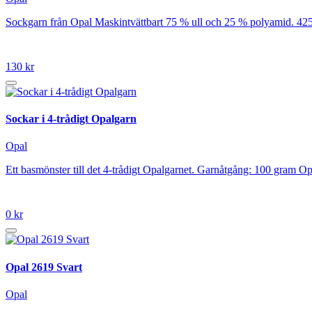
Sockgarn från Opal Maskintvättbart 75 % ull och 25 % polyamid. 42
130 kr
Sockar i 4-trådigt Opalgarn
Opal
Ett basmönster till det 4-trådigt Opalgarnet. Garnåtgång: 100 gram Op
0 kr
Opal 2619 Svart
Opal