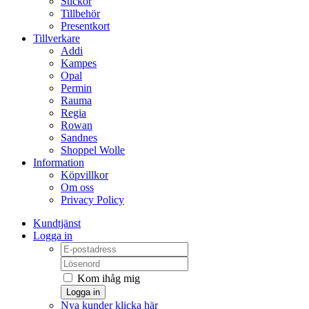
Stickor
Tillbehör
Presentkort
Tillverkare
Addi
Kampes
Opal
Permin
Rauma
Regia
Rowan
Sandnes
Shoppel Wolle
Information
Köpvillkor
Om oss
Privacy Policy
Kundtjänst
Logga in
Kom ihåg mig
Logga in
Nya kunder klicka här