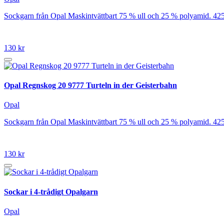
Sockgarn från Opal Maskintvättbart 75 % ull och 25 % polyamid. 42
130 kr
Opal Regnskog 20 9777 Turteln in der Geisterbahn
Opal
Sockgarn från Opal Maskintvättbart 75 % ull och 25 % polyamid. 42
130 kr
Sockar i 4-trådigt Opalgarn
Opal