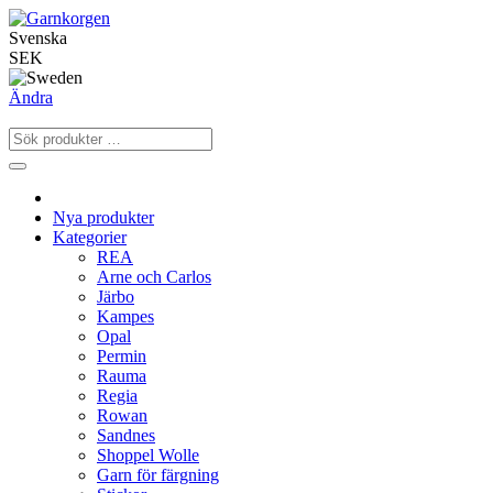
Svenska
SEK
Ändra
Nya produkter
Kategorier
REA
Arne och Carlos
Järbo
Kampes
Opal
Permin
Rauma
Regia
Rowan
Sandnes
Shoppel Wolle
Garn för färgning