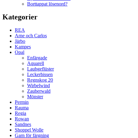
Borttappat lösenord?
Kategorier
REA
Arne och Carlos
Järbo
Kampes
Opal
Enfärgade
Aquarell
Laubgeflüster
Leckerbissen
Regnskog 20
Wirbelwind
Zauberwald
Mönster
Permin
Rauma
Regia
Rowan
Sandnes
Shoppel Wolle
Garn för färgning