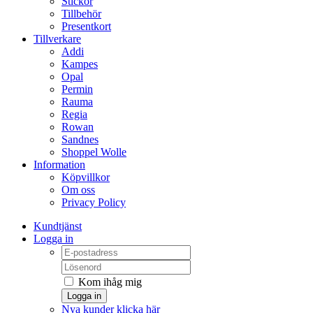
Stickor
Tillbehör
Presentkort
Tillverkare
Addi
Kampes
Opal
Permin
Rauma
Regia
Rowan
Sandnes
Shoppel Wolle
Information
Köpvillkor
Om oss
Privacy Policy
Kundtjänst
Logga in
Kom ihåg mig
Logga in
Nya kunder klicka här