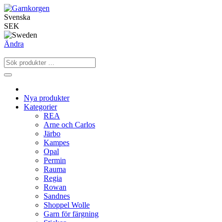
Svenska
SEK
Ändra
Nya produkter
Kategorier
REA
Arne och Carlos
Järbo
Kampes
Opal
Permin
Rauma
Regia
Rowan
Sandnes
Shoppel Wolle
Garn för färgning