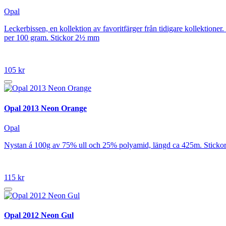
Opal
Leckerbissen, en kollektion av favoritfärger från tidigare kollektione
per 100 gram. Stickor 2½ mm
105 kr
Opal 2013 Neon Orange
Opal
Nystan á 100g av 75% ull och 25% polyamid, längd ca 425m. Stickor
115 kr
Opal 2012 Neon Gul