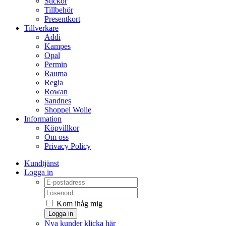
Stickor
Tillbehör
Presentkort
Tillverkare
Addi
Kampes
Opal
Permin
Rauma
Regia
Rowan
Sandnes
Shoppel Wolle
Information
Köpvillkor
Om oss
Privacy Policy
Kundtjänst
Logga in
Kom ihåg mig
Logga in
Nya kunder klicka här