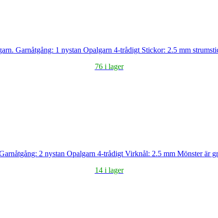
arn. Garnåtgång: 1 nystan Opalgarn 4-trådigt Stickor: 2.5 mm strumsti
76 i lager
net. Garnåtgång: 2 nystan Opalgarn 4-trådigt Virknål: 2.5 mm Mönster ä
14 i lager