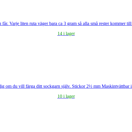
får. Varje liten ruta väger bara ca 3 gram så alla små rester kommer till
14 i lager
om du vill färga ditt sockgarn själv. Stickor 2½ mm Maskintvättbar i
10 i lager