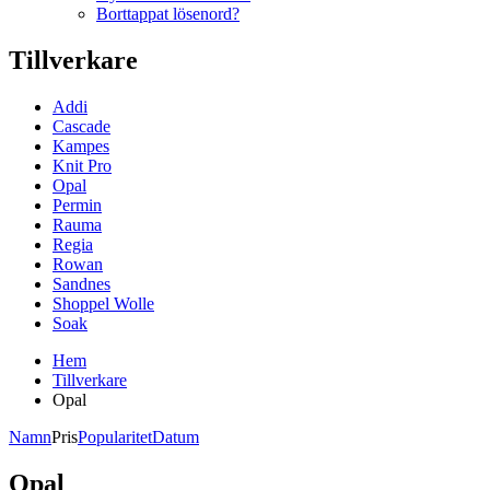
Borttappat lösenord?
Tillverkare
Addi
Cascade
Kampes
Knit Pro
Opal
Permin
Rauma
Regia
Rowan
Sandnes
Shoppel Wolle
Soak
Hem
Tillverkare
Opal
Namn
Pris
Popularitet
Datum
Opal