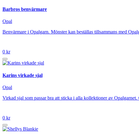
Barbros benvärmare
Opal
Benvärmare i Opalgarn. Mönster kan beställas tillsammans med Opalg
0 kr
Karins virkade sjal
Opal
Virkad sjal som passar bra att sticka i alla kollektioner av Opalgar
0 kr