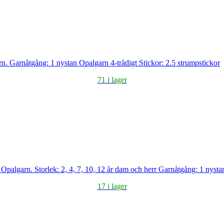
. Garnåtgång: 1 nystan Opalgarn 4-trådigt Stickor: 2.5 strumpstickor
71 i lager
d Opalgarn. Storlek: 2, 4, 7, 10, 12 år dam och herr Garnåtgång: 1 nyst
17 i lager