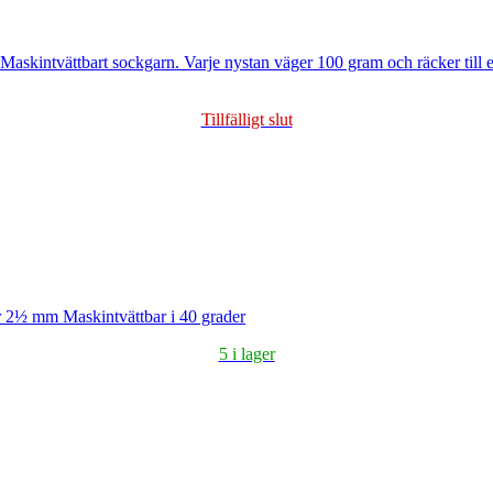
r. Maskintvättbart sockgarn. Varje nystan väger 100 gram och räcker till
Tillfälligt slut
 2½ mm Maskintvättbar i 40 grader
5 i lager