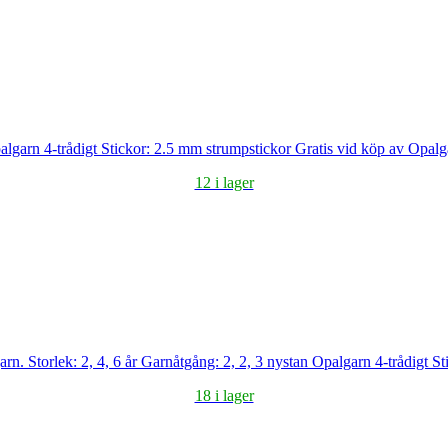
algarn 4-trådigt Stickor: 2.5 mm strumpstickor Gratis vid köp av Opalg
12 i lager
arn. Storlek: 2, 4, 6 år Garnåtgång: 2, 2, 3 nystan Opalgarn 4-trådigt S
18 i lager