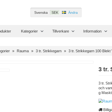
Svenska
SEK
Ändra
odukter
Kategorier
Tillverkare
Information
gorier
Rauma
3 tr. Strikkegarn
3 tr. Strikkegarn 100 Blekt 
3 tr.
3 tr. St
och vant
g Maskt
Billig