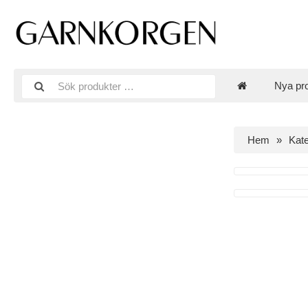
Nya pr
Hem
Kate