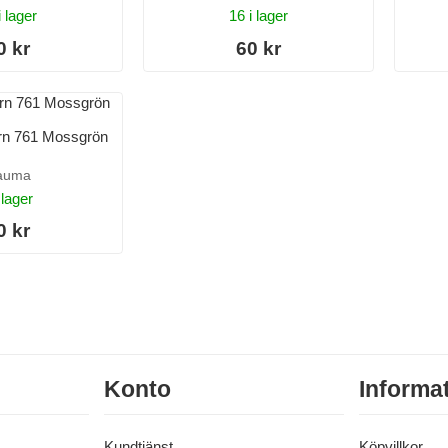
i lager
16 i lager
0 kr
60 kr
garn 761 Mossgrön
auma
 lager
0 kr
Konto
Informa
Kundtjänst
Köpvillkor