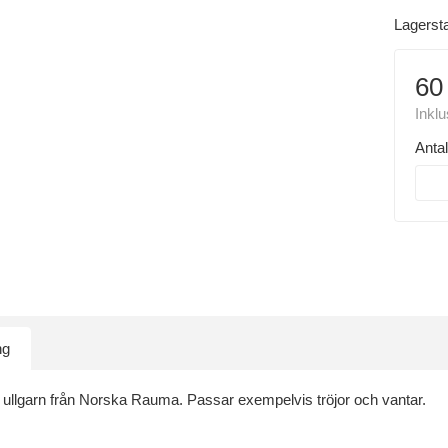
Lagerst
60
Inkl
Antal
ng
n, ullgarn från Norska Rauma. Passar exempelvis tröjor och vantar.