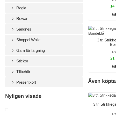
R
14 
Regia
6
Rowan
Sandnes
Shoppel Wolle
3 tr. Strik
Bon
Garn för färgning
R
21 
Stickor
6
Tillbehör
Även köpta
Presentkort
Nyligen visade
3 tr. Strikkeg
R