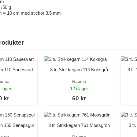
 mm
 /50 g
m = 10 cm med stickor 3.5 mm
rodukter
arn 110 Sauesvart
3 tr. Strikkegarn 114 Koksgrå
3 tr.
auma
Rauma
i lager
12 i lager
0 kr
60 kr
arn 150 Senapsgul
3 tr. Strikkegarn 761 Mossgrön
3 tr