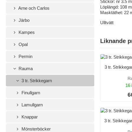
Stickor: nr 3.5
Löplängd: 108 m
Arne och Carlos
Masktäthet: 22 
Järbo
Ulltvätt
Kampes
Liknande p
Opal
Permin
3 tr. Strikkeg
Rauma
R
3 tr. Strikkegarn
16 
Finullgarn
6
Lamullgarn
Knappar
3 tr. Strikkeg
Mönsterböcker