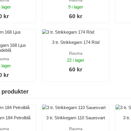
auma
Rauma
i lager
9 i lager
0 kr
60 kr
3 tr. Strikkegarn 174 Röd
kegarn 168 Ljus
deblå
Rauma
auma
22 i lager
i lager
60 kr
0 kr
 produkter
arn 184 Petrolblå
3 tr. Strikkegarn 110 Sauesvart
3 tr
auma
Rauma