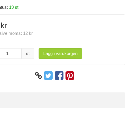
atus:
19 st
 kr
usive moms:
12 kr
st
Lägg i varukorgen