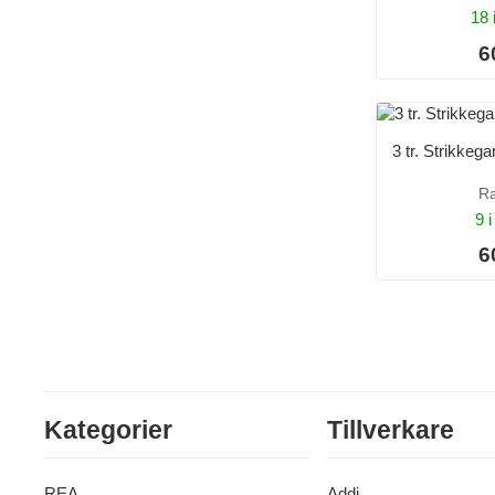
18 
6
3 tr. Strikke
R
9 i
6
Kategorier
Tillverkare
REA
Addi