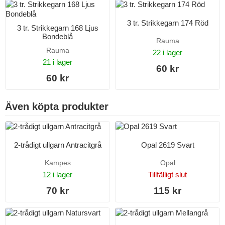
3 tr. Strikkegarn 174 Röd
3 tr. Strikkegarn 168 Ljus
Bondeblå
Rauma
Rauma
22 i lager
21 i lager
60 kr
60 kr
Även köpta produkter
2-trådigt ullgarn Antracitgrå
Opal 2619 Svart
Kampes
Opal
12 i lager
Tillfälligt slut
70 kr
115 kr