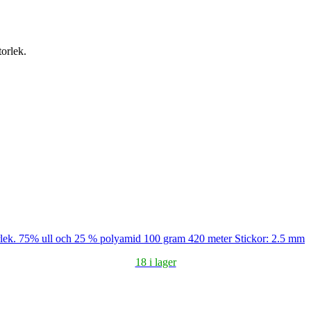
torlek.
storlek. 75% ull och 25 % polyamid 100 gram 420 meter Stickor: 2.5 mm
18 i lager