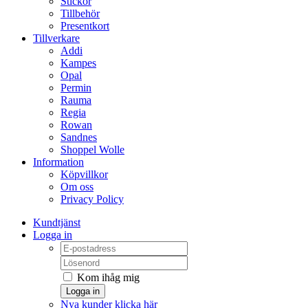
Stickor
Tillbehör
Presentkort
Tillverkare
Addi
Kampes
Opal
Permin
Rauma
Regia
Rowan
Sandnes
Shoppel Wolle
Information
Köpvillkor
Om oss
Privacy Policy
Kundtjänst
Logga in
Kom ihåg mig
Logga in
Nya kunder klicka här