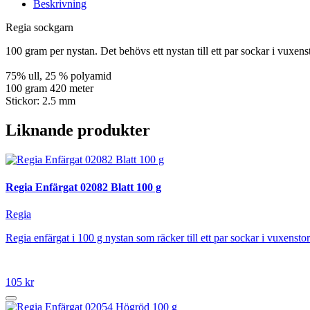
Beskrivning
Regia sockgarn
100 gram per nystan. Det behövs ett nystan till ett par sockar i vuxens
75% ull, 25 % polyamid
100 gram 420 meter
Stickor: 2.5 mm
Liknande produkter
Regia Enfärgat 02082 Blatt 100 g
Regia
Regia enfärgat i 100 g nystan som räcker till ett par sockar i vuxen
105 kr