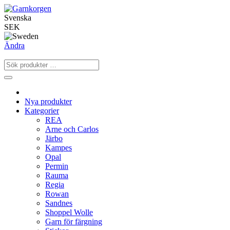
Svenska
SEK
Ändra
Nya produkter
Kategorier
REA
Arne och Carlos
Järbo
Kampes
Opal
Permin
Rauma
Regia
Rowan
Sandnes
Shoppel Wolle
Garn för färgning