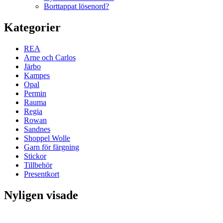
Borttappat lösenord?
Kategorier
REA
Arne och Carlos
Järbo
Kampes
Opal
Permin
Rauma
Regia
Rowan
Sandnes
Shoppel Wolle
Garn för färgning
Stickor
Tillbehör
Presentkort
Nyligen visade